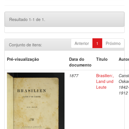
Resultado 1-1 de 1.
Anterior
1
Próximo
Conjunto de itens:
Pré-visualização
Data do
Título
Autor
documento
1877
Brasilien:,
Canst
Land und
Oskar
Leute
1842
1912