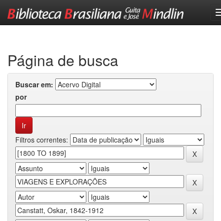
Skip
navigation
Página de busca
Buscar em:
por
Filtros correntes: