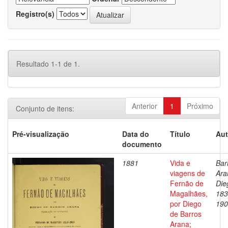
Registro(s)
Resultado 1-1 de 1.
Anterior
1
Próximo
Conjunto de itens:
Pré-visualização
Data do
Título
Aut
documento
1881
Vida e
Bar
viagens de
Ara
Fernão de
Die
Magalhães,
183
por Diego
190
de Barros
Arana;