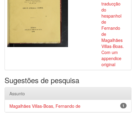
traducção
do
hespanhol
de
Fernando
de
Magalhães
Villas-Boas.
Com um
appendice
original
Sugestões de pesquisa
Assunto
Magalhães Villas-Boas, Fernando de
1