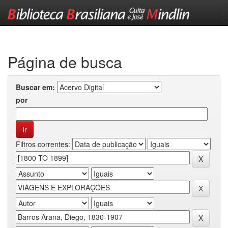
Skip
navigation
Página de busca
Buscar em:
por
Filtros correntes: