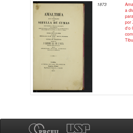
1873
Ama
a di
para
por 
d'o
come
Tibu