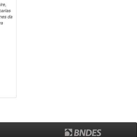
ire,
carias
nes da
va