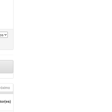
róximo
tor(es)