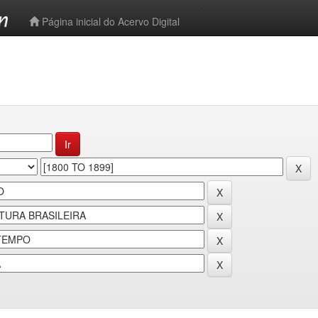
-->
Página inicial do Acervo Digital