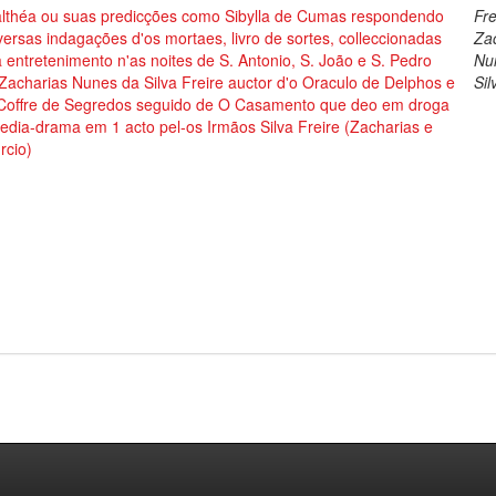
lthéa ou suas predicções como Sibylla de Cumas respondendo
Fre
versas indagações d'os mortaes, livro de sortes, colleccionadas
Za
 entretenimento n'as noites de S. Antonio, S. João e S. Pedro
Nu
Zacharias Nunes da Silva Freire auctor d'o Oraculo de Delphos e
Sil
 Coffre de Segredos seguido de O Casamento que deo em droga
dia-drama em 1 acto pel-os Irmãos Silva Freire (Zacharias e
rcio)