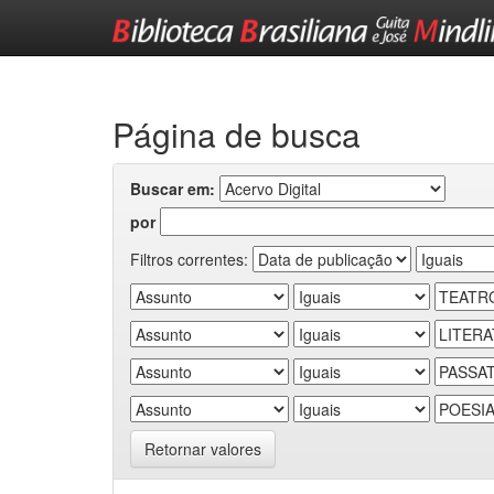
Skip
navigation
Página de busca
Buscar em:
por
Filtros correntes:
Retornar valores