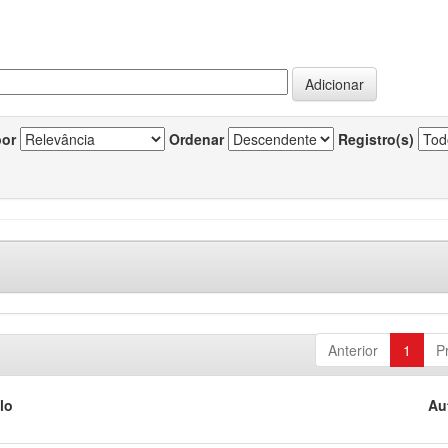
por
Ordenar
Registro(s)
Anterior
1
P
lo
Au