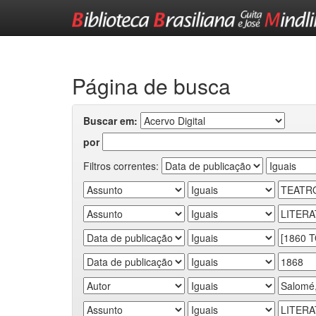
Skip
navigation
Página de busca
Buscar em:
por
Filtros correntes: