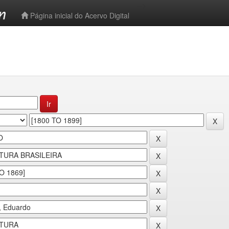
-->
Página inicial do Acervo Digital