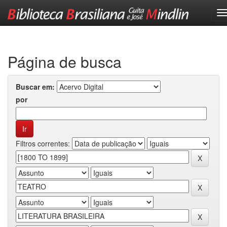
Skip
navigation
Página de busca
Buscar em:
por
Filtros correntes: