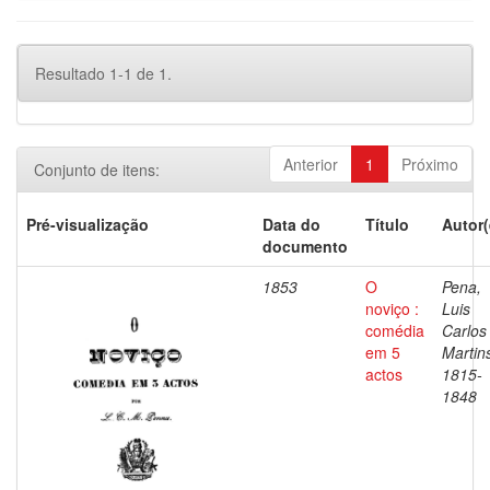
Resultado 1-1 de 1.
Anterior
1
Próximo
Conjunto de itens:
Pré-visualização
Data do
Título
Autor(
documento
1853
O
Pena,
noviço :
Luis
comédia
Carlos
em 5
Martin
actos
1815-
1848