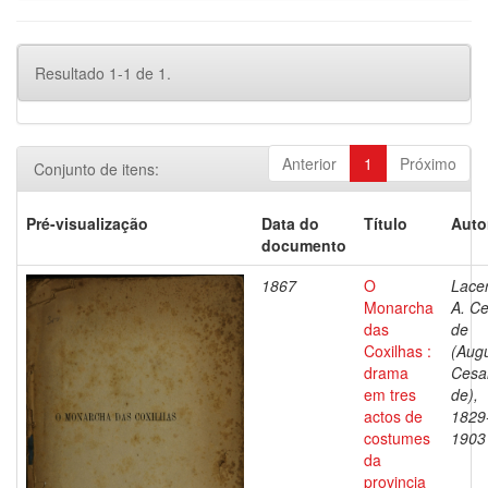
Resultado 1-1 de 1.
Anterior
1
Próximo
Conjunto de itens:
Pré-visualização
Data do
Título
Auto
documento
1867
O
Lace
Monarcha
A. C
das
de
Coxilhas :
(Aug
drama
Cesa
em tres
de),
actos de
1829
costumes
1903
da
provincia