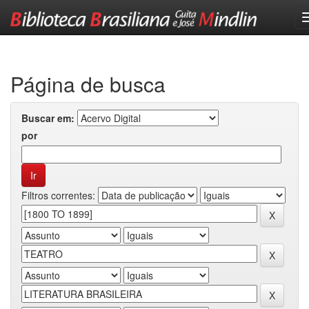
Skip
navigation
Página de busca
Buscar em:
por
Filtros correntes: