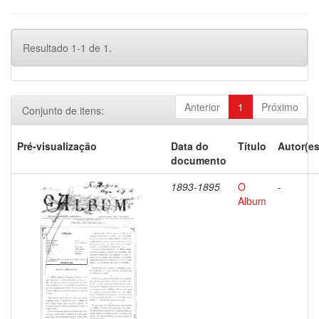
Resultado 1-1 de 1.
Anterior
1
Próximo
Conjunto de itens:
Pré-visualização
Data do
Título
Autor(es
documento
1893-1895
O
-
Album