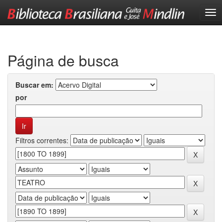
Skip
navigation
Página de busca
Buscar em:
por
Filtros correntes: