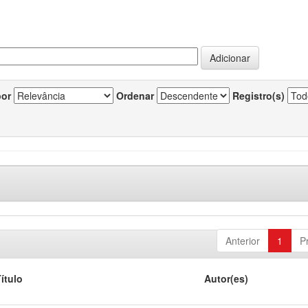
por
Ordenar
Registro(s)
Anterior
1
P
ítulo
Autor(es)