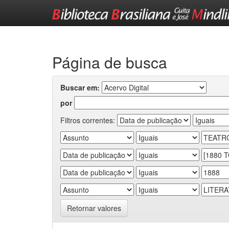
Skip
navigation
Página de busca
Buscar em:
por
Filtros correntes:
Retornar valores