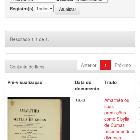
Registro(s)
Resultado 1-1 de 1.
Anterior
1
Próximo
Conjunto de itens:
Pré-visualização
Data do
Título
documento
1873
Amalthéa ou
suas
predicções
como Sibylla
de Cumas
respondendo a
diversas