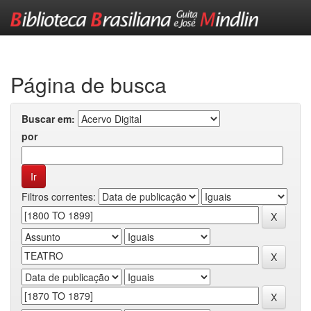
Skip
navigation
Página de busca
Buscar em:
por
Filtros correntes: