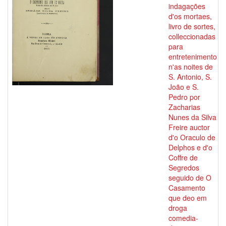
indagações
d'os mortaes,
livro de sortes,
colleccionadas
para
entretenimento
n'as noites de
S. Antonio, S.
João e S.
Pedro por
Zacharias
Nunes da Silva
Freire auctor
d'o Oraculo de
Delphos e d'o
Coffre de
Segredos
seguido de O
Casamento
que deo em
droga
comedia-