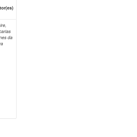
tor(es)
ire,
carias
nes da
va