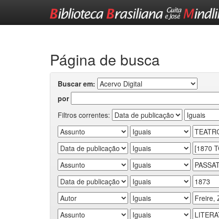
Skip
navigation
Página de busca
Buscar em:
por
Filtros correntes: