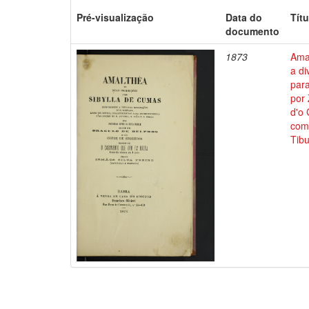
Pré-visualização
Data do
Títu
documento
1873
Ama
a di
para
por 
d'o
come
Tibu