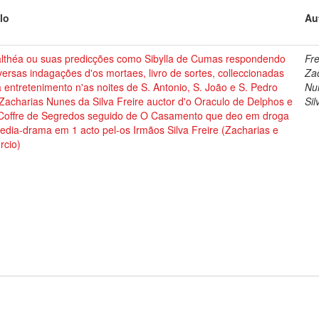
lo
Au
lthéa ou suas predicções como Sibylla de Cumas respondendo
Fre
versas indagações d'os mortaes, livro de sortes, colleccionadas
Za
 entretenimento n'as noites de S. Antonio, S. João e S. Pedro
Nu
Zacharias Nunes da Silva Freire auctor d'o Oraculo de Delphos e
Sil
 Coffre de Segredos seguido de O Casamento que deo em droga
dia-drama em 1 acto pel-os Irmãos Silva Freire (Zacharias e
rcio)