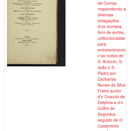
de Cumas
respondendo a
diversas
indagações
d'os mortaes,
livro de sortes,
colleccionadas
para
entretenimento
n'as noites de
S. Antonio, S.
João e S.
Pedro por
Zacharias
Nunes da Silva
Freire auctor
d'o Oraculo de
Delphos e d'o
Coffre de
Segredos
seguido de O
Casamento