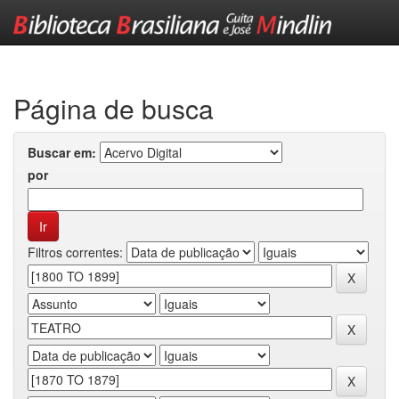
Skip
navigation
Página de busca
Buscar em:
por
Filtros correntes: