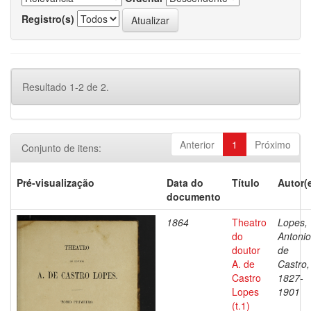
Registro(s)
Resultado 1-2 de 2.
Anterior
1
Próximo
Conjunto de itens:
Pré-visualização
Data do
Título
Autor(
documento
1864
Theatro
Lopes,
do
Antonio
doutor
de
A. de
Castro,
Castro
1827-
Lopes
1901
(t.1)