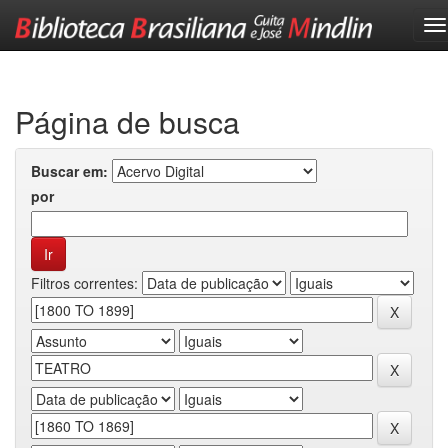
Skip
navigation
Página de busca
Buscar em:
por
Filtros correntes: