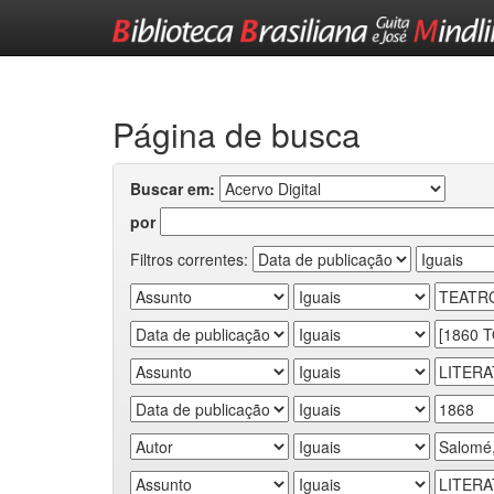
Skip
navigation
Página de busca
Buscar em:
por
Filtros correntes: