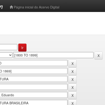
-->
Página inicial do Acervo Digital