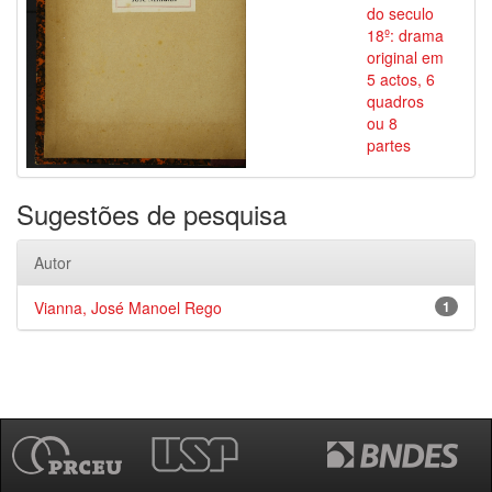
do seculo
18º: drama
original em
5 actos, 6
quadros
ou 8
partes
Sugestões de pesquisa
Autor
Vianna, José Manoel Rego
1