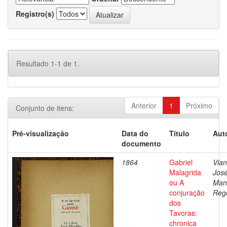
Registro(s)
Resultado 1-1 de 1.
Anterior
1
Próximo
Conjunto de itens:
Pré-visualização
Data do
Título
Aut
documento
1864
Gabriel
Vian
Malagrida
Jos
ou A
Man
conjuração
Reg
dos
Tavoras:
chronica