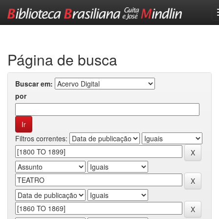
Skip
navigation
Página de busca
Buscar em:
por
Filtros correntes: