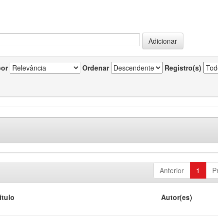
por
Ordenar
Registro(s)
Anterior
1
P
ítulo
Autor(es)