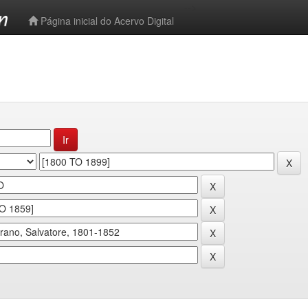
-->
Página inicial do Acervo Digital