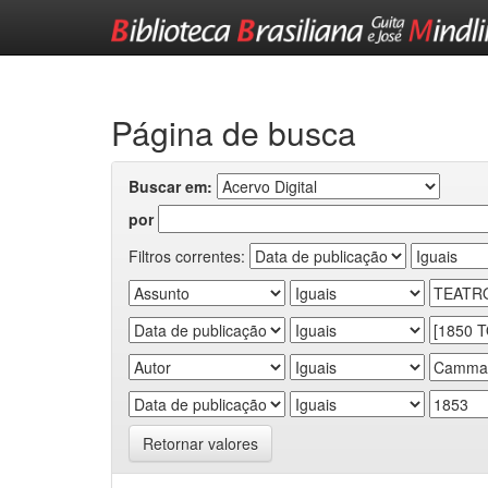
Skip
navigation
Página de busca
Buscar em:
por
Filtros correntes:
Retornar valores