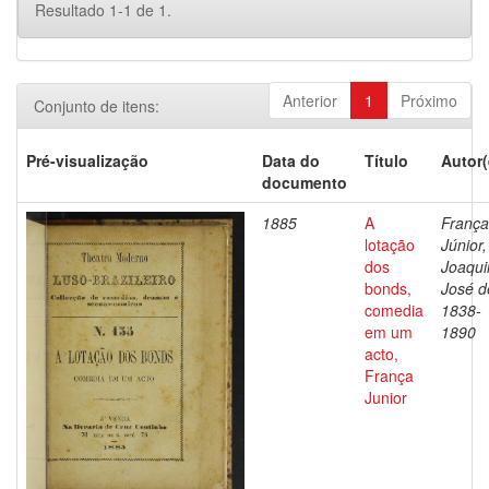
Resultado 1-1 de 1.
Anterior
1
Próximo
Conjunto de itens:
Pré-visualização
Data do
Título
Autor(
documento
1885
A
França
lotação
Júnior,
dos
Joaqu
bonds,
José d
comedia
1838-
em um
1890
acto,
França
Junior