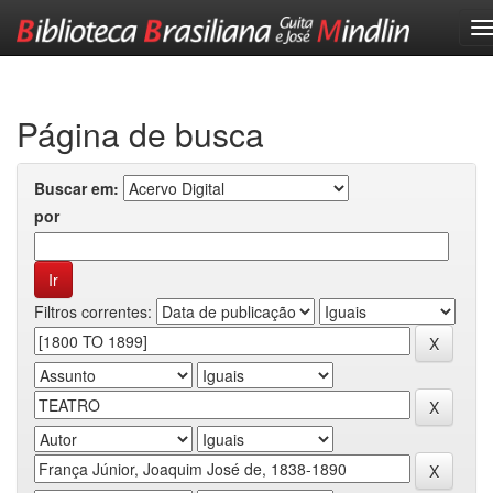
Skip
navigation
Página de busca
Buscar em:
por
Filtros correntes: