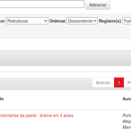
por
Ordenar
Registro(s)
Anterior
1
P
lo
Auto
oluntarios da patria : drama em 3 actos
Port
Aleg
Man