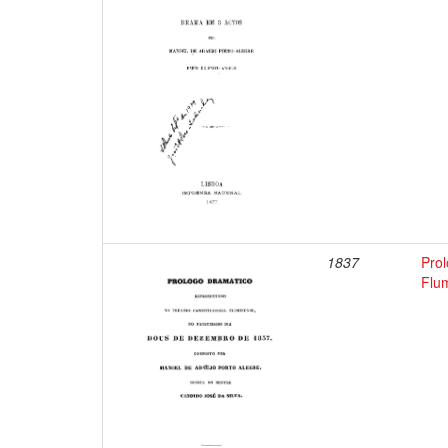
1837
Prol
Flu