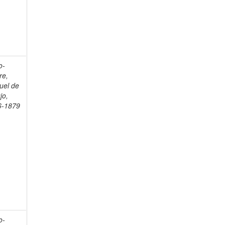
o-
re,
uel de
jo,
6-1879
o-