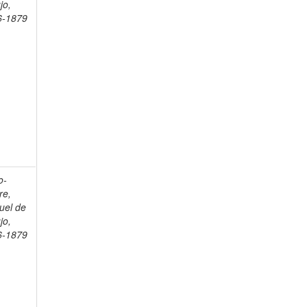
jo,
6-1879
o-
re,
uel de
jo,
6-1879