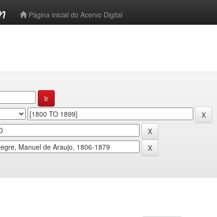
-->
Página inicial do Acervo Digital