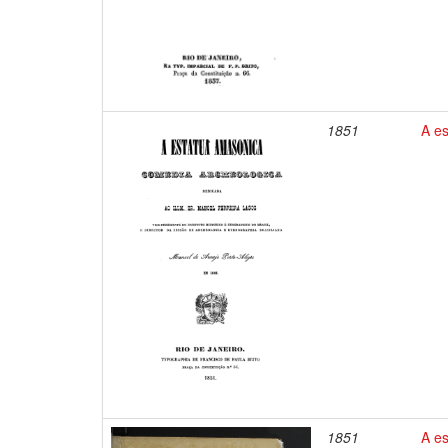
1851
A e
1851
A es