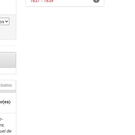
1837 - 1839
1
róximo
r(es)
o-
re,
uel de