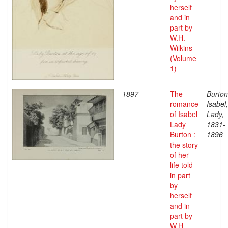
herself
and in
part by
W.H.
Wilkins
(Volume
1)
1897
The
Burton
romance
Isabel,
of Isabel
Lady,
Lady
1831-
Burton :
1896
the story
of her
life told
in part
by
herself
and in
part by
W.H.