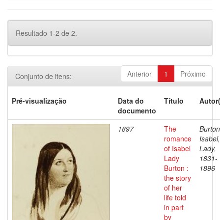
Resultado 1-2 de 2.
Anterior
1
Próximo
Conjunto de itens:
Pré-visualização
Data do
Título
Autor
documento
1897
The
Burton
romance
Isabel,
of Isabel
Lady,
Lady
1831-
Burton :
1896
the story
of her
life told
in part
by