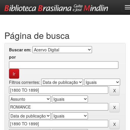
Skip
navigation
Página de busca
Buscar em:
por
Filtros correntes: