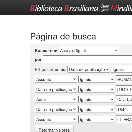
Skip
navigation
Página de busca
Buscar em:
por
Filtros correntes:
Retornar valores