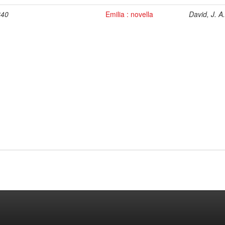
840
Emilia : novella
David, J. A