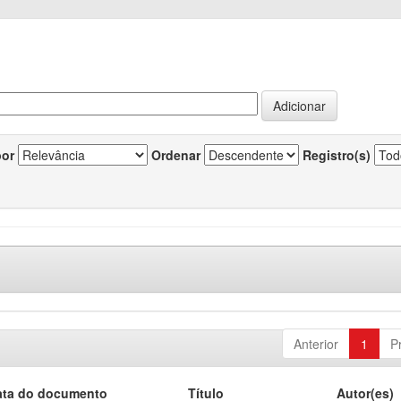
por
Ordenar
Registro(s)
Anterior
1
P
ata do documento
Título
Autor(es)