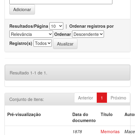
Resultados/Página
|
Ordenar registros por
Ordenar
Registro(s)
Resultado 1-1 de 1.
Anterior
1
Próximo
Conjunto de itens:
Pré-visualização
Data do
Título
Auto
documento
1878
Memorias
Mace