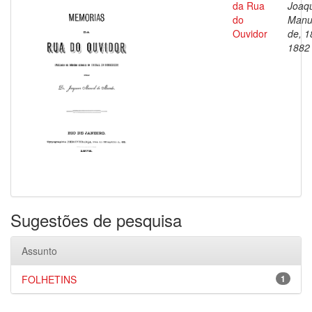
da Rua
Joaq
do
Manu
Ouvidor
de, 1
1882
Sugestões de pesquisa
Assunto
FOLHETINS
1