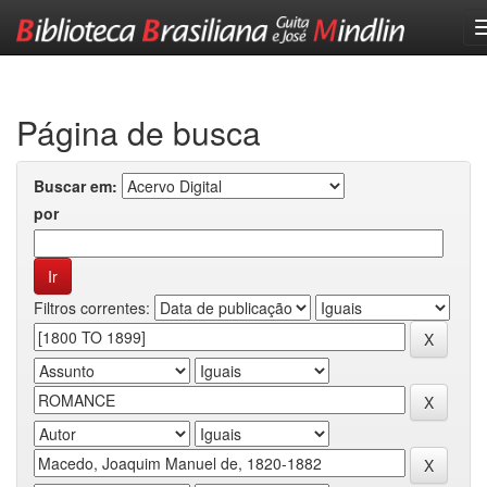
Skip
navigation
Página de busca
Buscar em:
por
Filtros correntes: