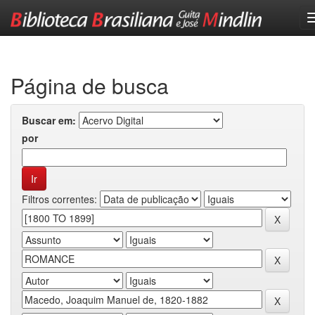
Skip
navigation
Página de busca
Buscar em:
por
Filtros correntes: