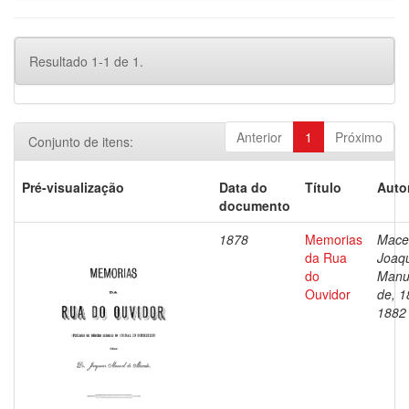
Resultado 1-1 de 1.
Anterior
1
Próximo
Conjunto de itens:
Pré-visualização
Data do
Título
Auto
documento
1878
Memorias
Mace
da Rua
Joaq
do
Manu
Ouvidor
de, 1
1882