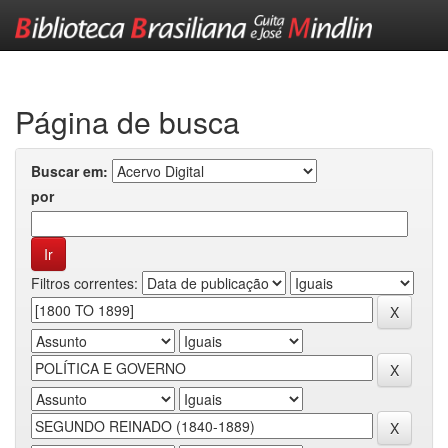
Skip
navigation
Página de busca
Buscar em:
por
Filtros correntes: