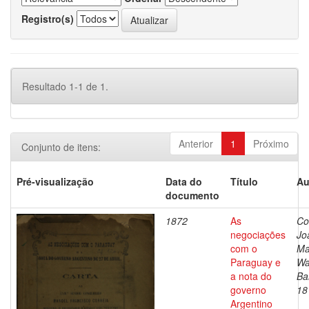
Registro(s)
Resultado 1-1 de 1.
Anterior
1
Próximo
Conjunto de itens:
Pré-visualização
Data do
Título
Au
documento
1872
As
Co
negociações
Jo
com o
Ma
Paraguay e
Wa
a nota do
Ba
governo
18
Argentino