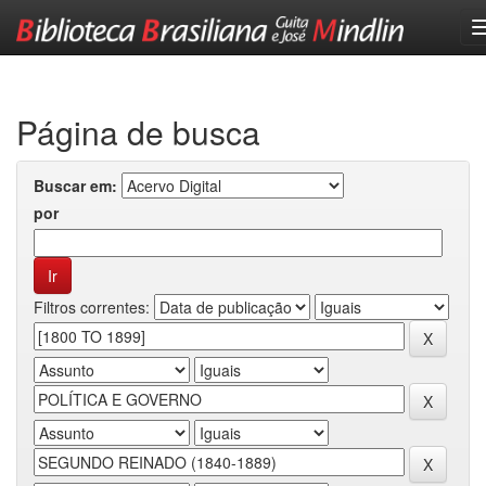
Skip
navigation
Página de busca
Buscar em:
por
Filtros correntes: