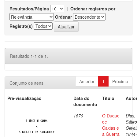
Resultados/Página
|
Ordenar registros por
Ordenar
Registro(s)
Resultado 1-1 de 1.
Anterior
1
Próximo
Conjunto de itens:
Pré-visualização
Data do
Título
Autor
documento
1870
O Duque
Dias,
de
Sátir
Caxias e
Olivei
a Guerra
1844-