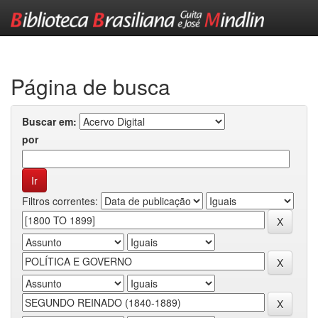
Skip
navigation
Página de busca
Buscar em:
por
Filtros correntes: