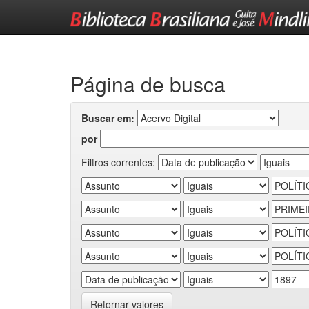
Skip
navigation
Página de busca
Buscar em:
por
Filtros correntes:
Retornar valores