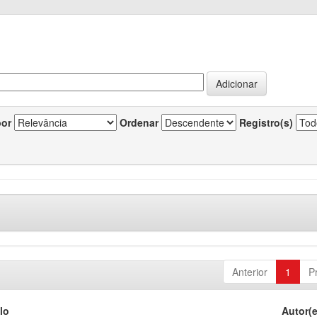
por
Ordenar
Registro(s)
Anterior
1
P
lo
Autor(