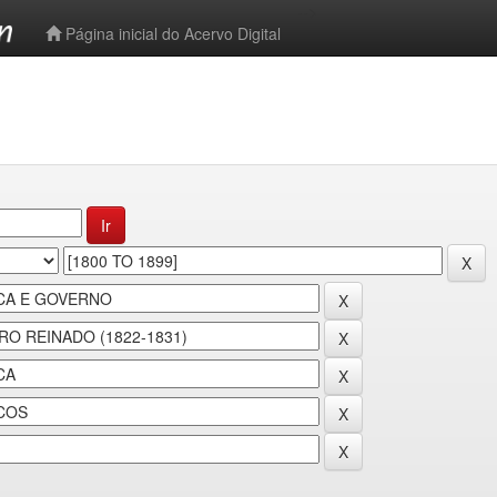
-->
Página inicial do Acervo Digital