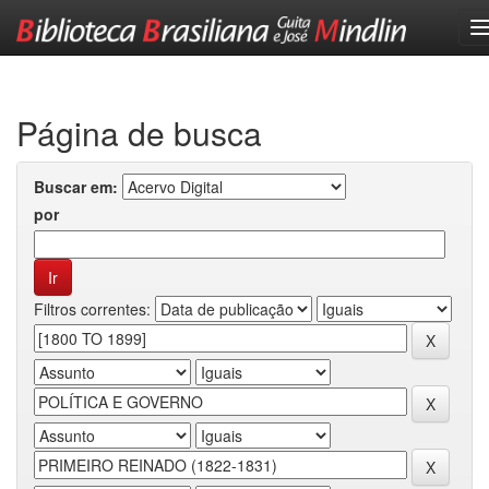
Skip
navigation
Página de busca
Buscar em:
por
Filtros correntes: