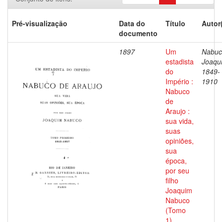
Pré-visualização
Data do
Título
Autor
documento
1897
Um
Nabuc
estadista
Joaqu
do
1849-
Império :
1910
Nabuco
de
Araujo :
sua vida,
suas
opiniões,
sua
época,
por seu
filho
Joaquim
Nabuco
(Tomo
1)