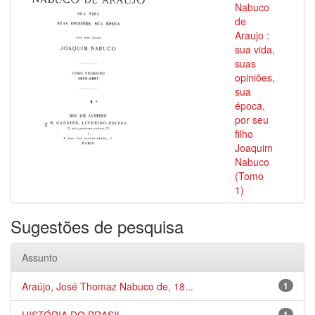
Nabuco
de
Araujo :
sua vida,
suas
opiniões,
sua
época,
por seu
filho
Joaquim
Nabuco
(Tomo
1)
Sugestões de pesquisa
Assunto
Araújo, José Thomaz Nabuco de, 18...
1
1