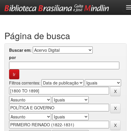
Skip
navigation
Página de busca
Buscar em:
por
Filtros correntes: