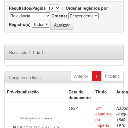
Resultados/Página
|
Ordenar registros por
Ordenar
Registro(s)
Resultado 1-1 de 1.
Anterior
1
Próximo
Conjunto de itens:
Pré-visualização
Data do
Título
Autor
documento
1897
Um
Nabuc
estadista
Joaqu
do
1849-
Império :
1910