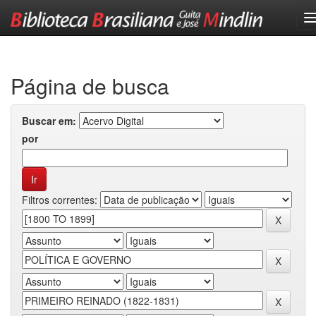
Skip
navigation
Página de busca
Buscar em:
por
Filtros correntes: