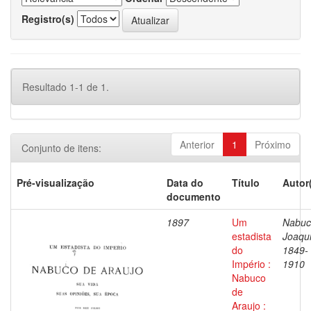
Registro(s)
Resultado 1-1 de 1.
Anterior
1
Próximo
Conjunto de itens:
Pré-visualização
Data do
Título
Autor
documento
1897
Um
Nabuc
estadista
Joaqu
do
1849-
Império :
1910
Nabuco
de
Araujo :