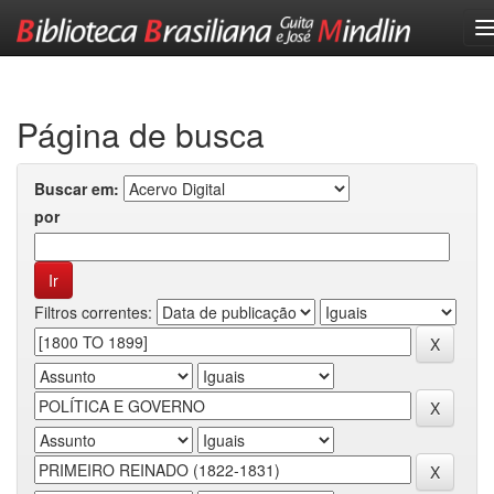
Skip
navigation
Página de busca
Buscar em:
por
Filtros correntes: