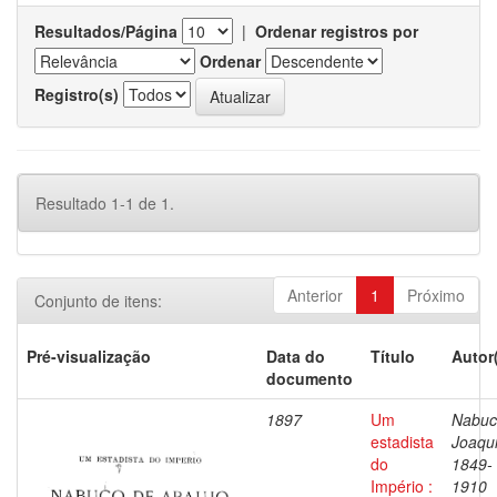
Resultados/Página
|
Ordenar registros por
Ordenar
Registro(s)
Resultado 1-1 de 1.
Anterior
1
Próximo
Conjunto de itens:
Pré-visualização
Data do
Título
Autor
documento
1897
Um
Nabuc
estadista
Joaqu
do
1849-
Império :
1910