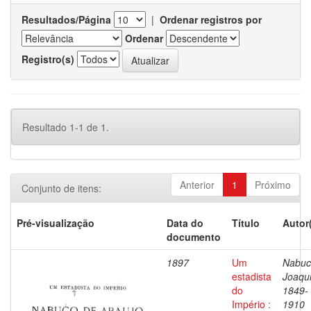
Resultados/Página
|
Ordenar registros por
Ordenar
Registro(s)
Resultado 1-1 de 1.
Anterior
1
Próximo
Conjunto de itens:
Pré-visualização
Data do
Título
Autor
documento
1897
Um
Nabuc
estadista
Joaqu
do
1849-
Império :
1910