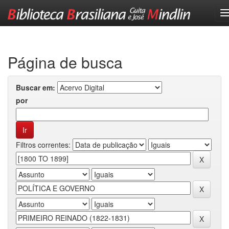
Skip
navigation
Página de busca
Buscar em:
por
Filtros correntes: