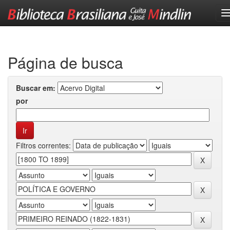
Skip
navigation
Página de busca
Buscar em:
por
Filtros correntes: