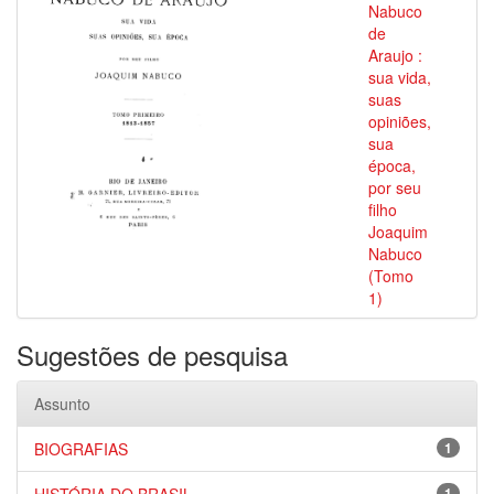
Nabuco
de
Araujo :
sua vida,
suas
opiniões,
sua
época,
por seu
filho
Joaquim
Nabuco
(Tomo
1)
Sugestões de pesquisa
Assunto
BIOGRAFIAS
1
1