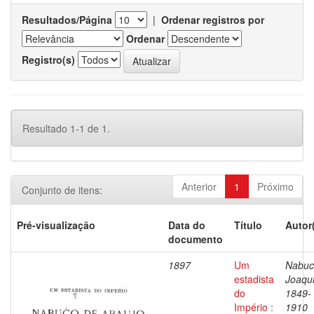
Resultados/Página
|
Ordenar registros por
Ordenar
Registro(s)
Resultado 1-1 de 1.
Anterior
1
Próximo
Conjunto de itens:
Pré-visualização
Data do
Título
Autor
documento
1897
Um
Nabuc
estadista
Joaqu
do
1849-
Império :
1910