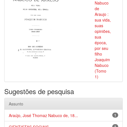
Nabuco
de
Araujo :
sua vida,
suas
opiniões,
sua
época,
por seu
filho
Joaquim
Nabuco
(Tomo
1)
Sugestões de pesquisa
Assunto
Araújo, José Thomaz Nabuco de, 18...
1
1