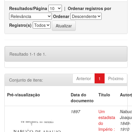
Resultados/Página
|
Ordenar registros por
Ordenar
Registro(s)
Resultado 1-1 de 1.
Anterior
1
Próximo
Conjunto de itens:
Pré-visualização
Data do
Título
Autor
documento
1897
Um
Nabuc
estadista
Joaqu
do
1849-
Império :
1910