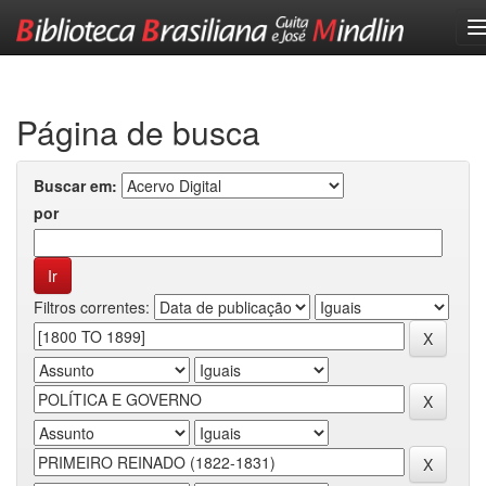
Skip
navigation
Página de busca
Buscar em:
por
Filtros correntes: