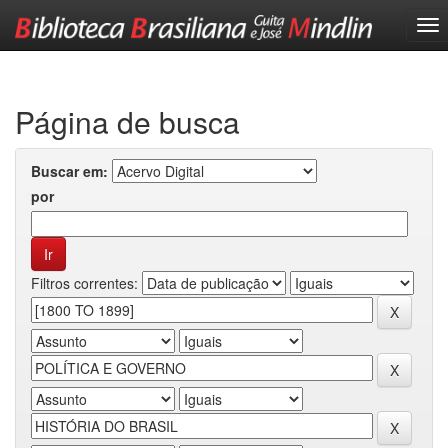
Skip
navigation
Página de busca
Buscar em:
por
Filtros correntes: