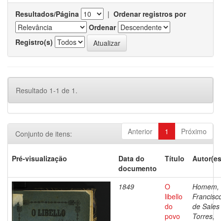
Resultados/Página
|
Ordenar registros por
Ordenar
Registro(s)
Resultado 1-1 de 1.
Anterior
1
Próximo
Conjunto de itens:
Pré-visualização
Data do
Título
Autor(es
documento
1849
O
Homem,
libello
Francisc
do
de Sales
povo
Torres,