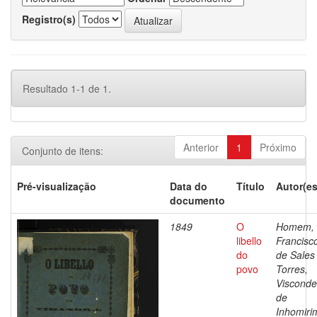
Registro(s)
Resultado 1-1 de 1.
Anterior
1
Próximo
Conjunto de itens:
Pré-visualização
Data do
Título
Autor(es
documento
1849
O
Homem,
libello
Francisc
do
de Sales
povo
Torres,
Visconde
de
Inhomiri