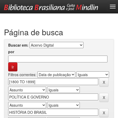
Skip
navigation
Página de busca
Buscar em:
por
Filtros correntes: