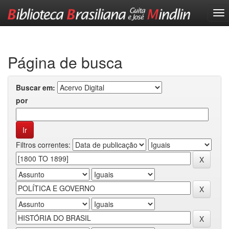
Skip
navigation
Página de busca
Buscar em:
por
Filtros correntes: