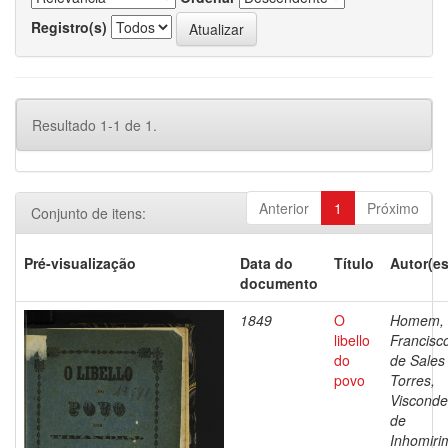
Registro(s)
Resultado 1-1 de 1.
Anterior
1
Próximo
Conjunto de itens:
Pré-visualização
Data do
Título
Autor(es
documento
1849
O
Homem,
libello
Francisc
do
de Sales
povo
Torres,
Visconde
de
Inhomiri