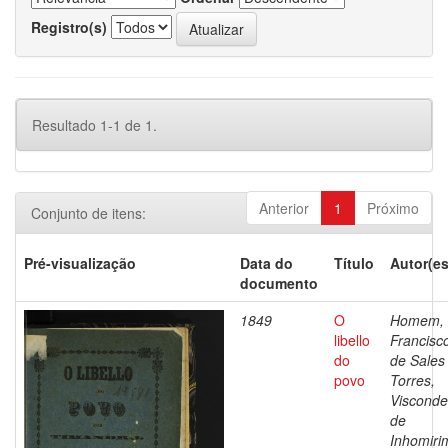
Registro(s)
Resultado 1-1 de 1.
Anterior
1
Próximo
Conjunto de itens:
Pré-visualização
Data do
Título
Autor(es
documento
1849
O
Homem,
libello
Francisc
do
de Sales
povo
Torres,
Visconde
de
Inhomiri