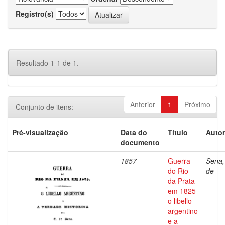
Registro(s)
Resultado 1-1 de 1.
Anterior
1
Próximo
Conjunto de itens:
Pré-visualização
Data do
Título
Autor
documento
1857
Guerra
Sena,
do Rio
de
da Prata
em 1825
o libello
argentino
e a