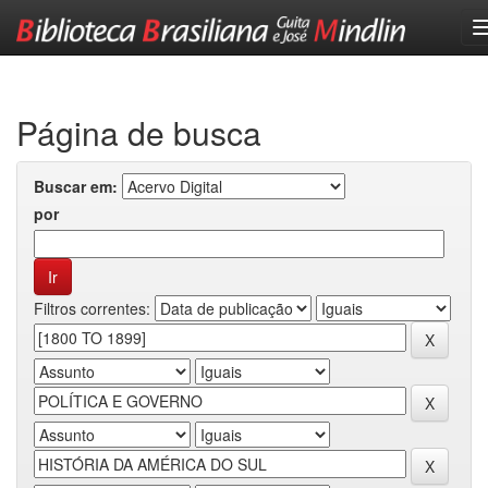
Skip
navigation
Página de busca
Buscar em:
por
Filtros correntes: