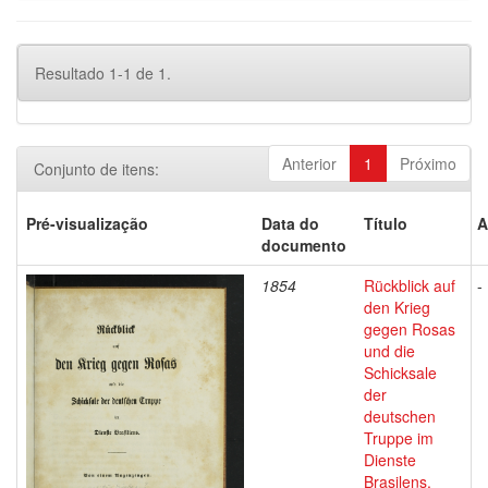
Resultado 1-1 de 1.
Anterior
1
Próximo
Conjunto de itens:
Pré-visualização
Data do
Título
A
documento
1854
Rückblick auf
-
den Krieg
gegen Rosas
und die
Schicksale
der
deutschen
Truppe im
Dienste
Brasilens.