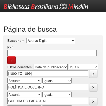
Skip
navigation
Página de busca
Buscar em:
por
Filtros correntes: