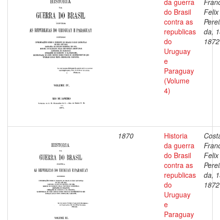
da guerra
Fran
do Brasil
Felix
contra as
Perei
republicas
da, 
do
1872
Uruguay
e
Paraguay
(Volume
4)
1870
Historia
Cost
da guerra
Fran
do Brasil
Felix
contra as
Perei
republicas
da, 
do
1872
Uruguay
e
Paraguay