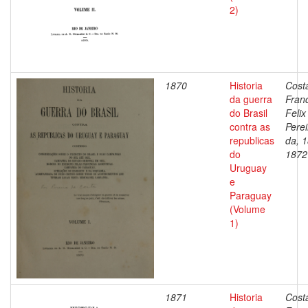
2)
1870
Historia
Cost
da guerra
Fran
do Brasil
Felix
contra as
Perei
republicas
da, 
do
1872
Uruguay
e
Paraguay
(Volume
1)
1871
Historia
Cost