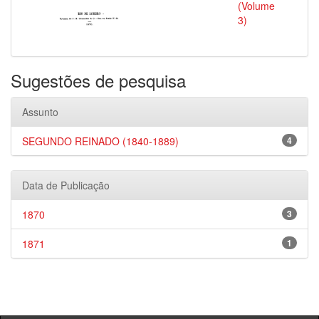
(Volume
3)
Sugestões de pesquisa
Assunto
SEGUNDO REINADO (1840-1889)
4
Data de Publicação
1870
3
1871
1