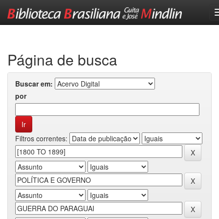
Skip
navigation
Página de busca
Buscar em:
por
Filtros correntes: