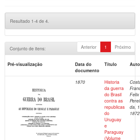
Resultado 1-4 de 4.
Anterior
1
Próximo
Conjunto de itens:
Pré-visualização
Data do
Título
Auto
documento
1870
Historia
Cost
da guerra
Fran
do Brasil
Felix
contra as
Perei
republicas
da, 
do
1872
Uruguay
e
Paraguay
(Volume