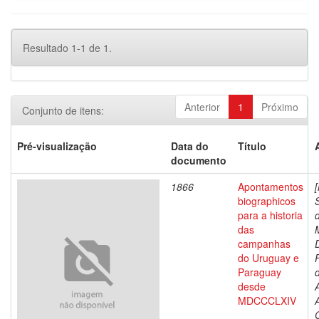
Resultado 1-1 de 1.
Anterior
1
Próximo
Conjunto de itens:
Pré-visualização
Data do
Título
documento
1866
Apontamentos
biographicos
para a historia
das
campanhas
do Uruguay e
Paraguay
d
desde
MDCCCLXIV