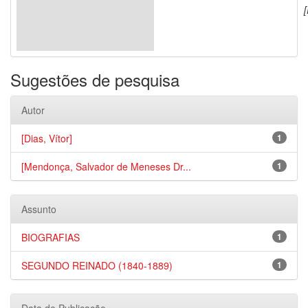
[
Sugestões de pesquisa
Autor
[Dias, Vítor]
1
[Mendonça, Salvador de Meneses Dr...
1
Assunto
BIOGRAFIAS
1
SEGUNDO REINADO (1840-1889)
1