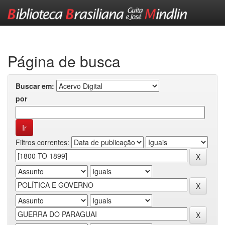
Skip
navigation
Página de busca
Buscar em:
por
Filtros correntes: