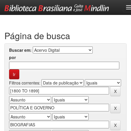
Skip
navigation
Página de busca
Buscar em:
por
Filtros correntes: