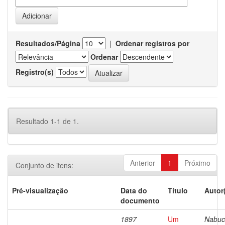
Resultados/Página
|
Ordenar registros por
Ordenar
Registro(s)
Resultado 1-1 de 1.
Anterior
1
Próximo
Conjunto de itens:
Pré-visualização
Data do
Título
Autor
documento
1897
Um
Nabuc