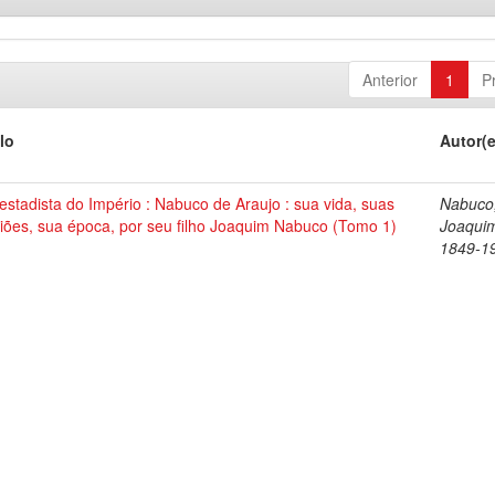
Anterior
1
P
lo
Autor(
stadista do Império : Nabuco de Araujo : sua vida, suas
Nabuco
iões, sua época, por seu filho Joaquim Nabuco (Tomo 1)
Joaqui
1849-1