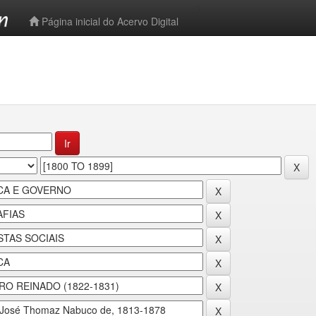
-->
Página inicial do Acervo Digital