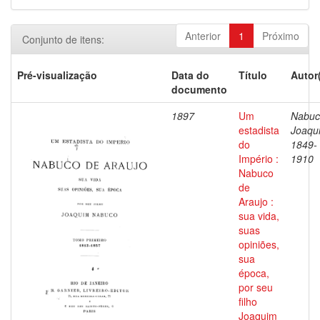
Anterior
1
Próximo
Conjunto de itens:
Pré-visualização
Data do
Título
Autor
documento
1897
Um
Nabuc
estadista
Joaqu
do
1849-
Império :
1910
Nabuco
de
Araujo :
sua vida,
suas
opiniões,
sua
época,
por seu
filho
Joaquim