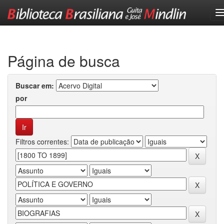
Skip
navigation
Página de busca
Buscar em:
por
Filtros correntes: