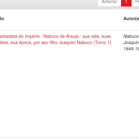
Anterior
1
P
lo
Autor(
stadista do Império : Nabuco de Araujo : sua vida, suas
Nabuco
iões, sua época, por seu filho Joaquim Nabuco (Tomo 1)
Joaqui
1849-1