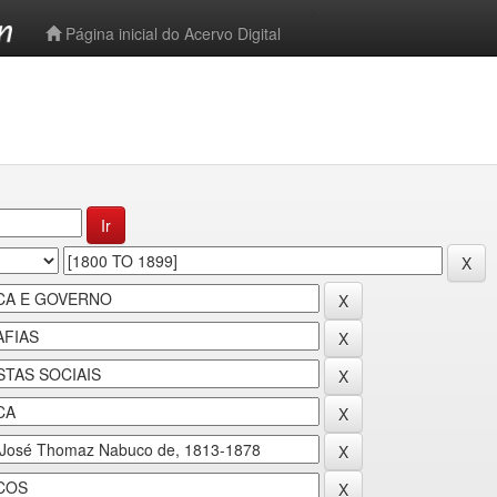
-->
Página inicial do Acervo Digital