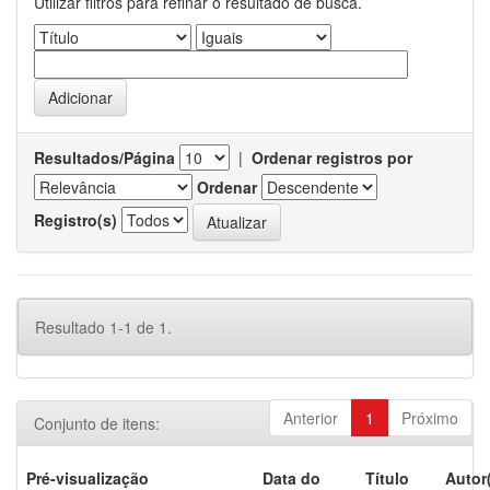
Utilizar filtros para refinar o resultado de busca.
Resultados/Página
|
Ordenar registros por
Ordenar
Registro(s)
Resultado 1-1 de 1.
Anterior
1
Próximo
Conjunto de itens:
Pré-visualização
Data do
Título
Autor