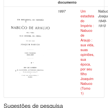
documento
1897
Um
Nabuc
estadista
Joaqu
do
1849-
Império :
1910
Nabuco
de
Araujo :
sua vida,
suas
opiniões,
sua
época,
por seu
filho
Joaquim
Nabuco
(Tomo
1)
Sugestões de pesquisa