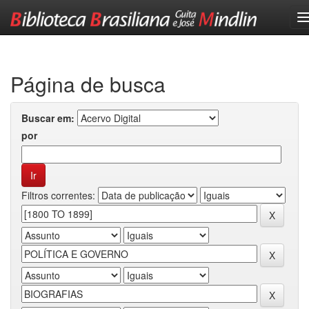
Skip
navigation
Página de busca
Buscar em:
por
Filtros correntes: