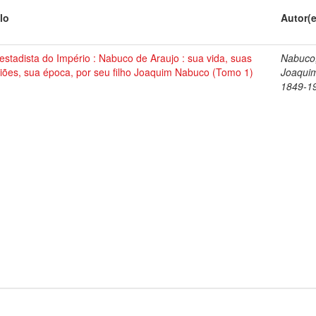
lo
Autor(
stadista do Império : Nabuco de Araujo : sua vida, suas
Nabuco
iões, sua época, por seu filho Joaquim Nabuco (Tomo 1)
Joaqui
1849-1