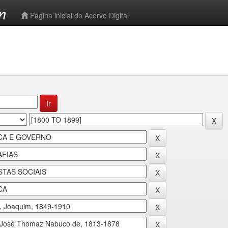
-->
Página inicial do Acervo Digital