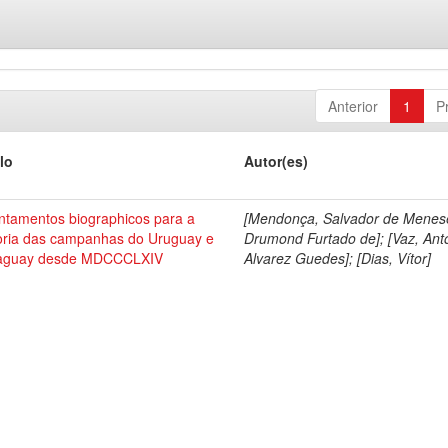
Anterior
1
P
lo
Autor(es)
ntamentos biographicos para a
[Mendonça, Salvador de Menes
toria das campanhas do Uruguay e
Drumond Furtado de]; [Vaz, Ant
aguay desde MDCCCLXIV
Alvarez Guedes]; [Dias, Vítor]