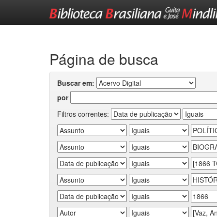
Skip
navigation
Página de busca
Buscar em:
por
Filtros correntes: