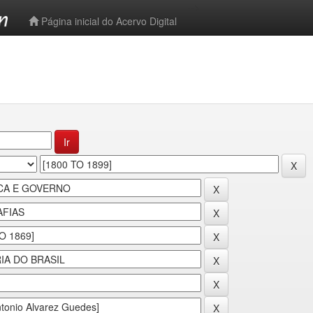
-->
Página inicial do Acervo Digital