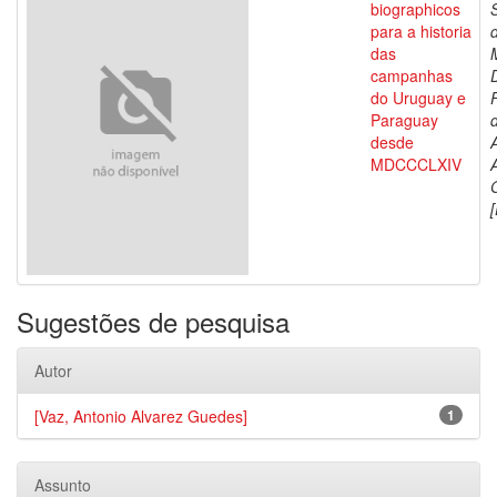
biographicos
para a historia
das
campanhas
do Uruguay e
Paraguay
d
desde
MDCCCLXIV
[
Sugestões de pesquisa
Autor
[Vaz, Antonio Alvarez Guedes]
1
Assunto