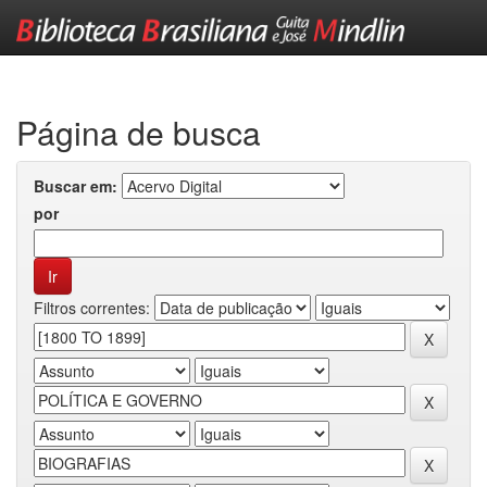
Skip
navigation
Página de busca
Buscar em:
por
Filtros correntes: