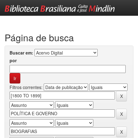
Skip
navigation
Página de busca
Buscar em:
por
Filtros correntes: