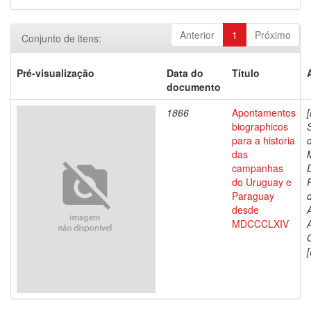
Anterior
1
Próximo
Conjunto de itens:
Pré-visualização
Data do
Título
documento
1866
Apontamentos
biographicos
para a historia
das
campanhas
do Uruguay e
Paraguay
d
desde
MDCCCLXIV
[