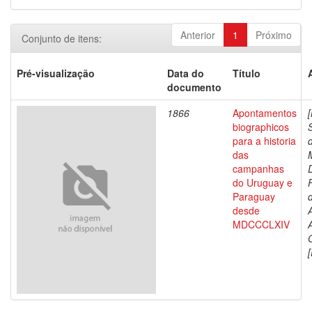
Anterior
1
Próximo
Conjunto de itens:
Pré-visualização
Data do
Título
documento
1866
Apontamentos
biographicos
para a historia
das
campanhas
do Uruguay e
Paraguay
d
desde
MDCCCLXIV
[