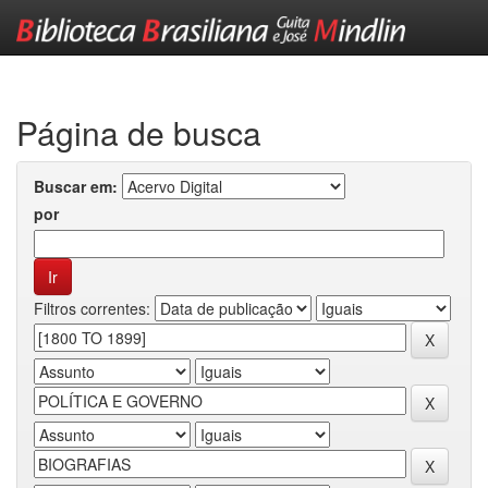
Skip
navigation
Página de busca
Buscar em:
por
Filtros correntes: